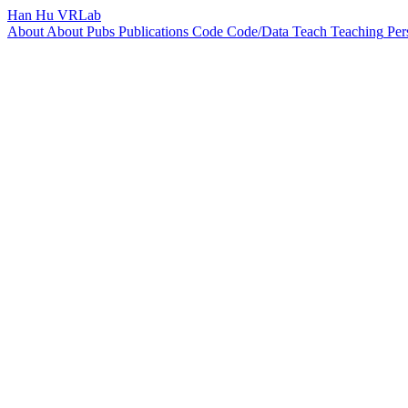
Han Hu
VRLab
About
About
Pubs
Publications
Code
Code/Data
Teach
Teaching
Per