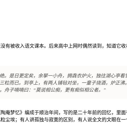
还没有被收入语文课本。后来高中上网时偶然读到，知道它收
绝。是日更定矣，余拏一小舟，拥毳衣炉火，独往湖心亭看
三粒而已。到亭上，有两人铺毡对坐，一童子烧酒，炉正沸。
，舟子喃喃曰：“莫说相公痴，更有痴似相公者。”
《陶庵梦忆》编成于顺治年间，写的是二十年前的回忆，里面
粒尘埃；有人讲孤独与寂寞的区别，有人说全文的文眼在一个