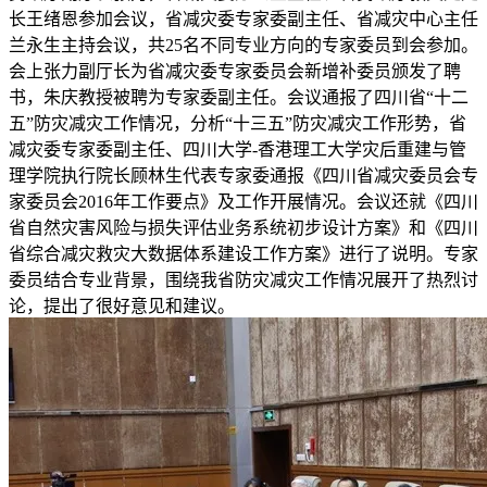
长王绪恩参加会议，省减灾委专家委副主任、省减灾中心主任
兰永生主持会议，共25名不同专业方向的专家委员到会参加。
会上张力副厅长为省减灾委专家委员会新增补委员颁发了聘
书，朱庆教授被聘为专家委副主任。会议通报了四川省“十二
五”防灾减灾工作情况，分析“十三五”防灾减灾工作形势，省
减灾委专家委副主任、四川大学-香港理工大学灾后重建与管
理学院执行院长顾林生代表专家委通报《四川省减灾委员会专
家委员会2016年工作要点》及工作开展情况。会议还就《四川
省自然灾害风险与损失评估业务系统初步设计方案》和《四川
省综合减灾救灾大数据体系建设工作方案》进行了说明。专家
委员结合专业背景，围绕我省防灾减灾工作情况展开了热烈讨
论，提出了很好意见和建议。